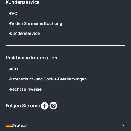
Kundenservice
FAQ
Finden Sie meine Buchung
Kundenservice
Praktische Information
AGB
Datenschutz- und Cookie-Bestimmungen
Rechtshinweise
Finden
Finden
Folgen Sie uns:
Sie
Sie
uns
uns
im
im
Deutsch