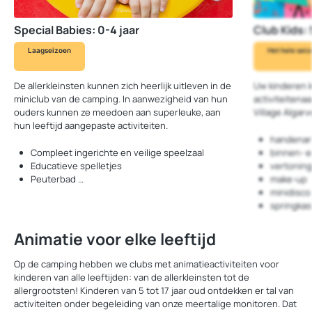
Special Babies: 0-4 jaar
Club Kids: 
Laagseizoen
Het hele sei
De allerkleinsten kunnen zich heerlijk uitleven in de
Uw kinderen k
miniclub van de camping. In aanwezigheid van hun
activiteitenaa
ouders kunnen ze meedoen aan superleuke, aan
Village Algar
hun leeftijd aangepaste activiteiten.
handenar
Compleet ingerichte en veilige speelzaal
binnen- e
Educatieve spelletjes
vertoning
Peuterbad …
make-up
minidisco
springkas
Animatie voor elke leeftijd
Op de camping hebben we clubs met animatieactiviteiten voor
kinderen van alle leeftijden: van de allerkleinsten tot de
allergrootsten! Kinderen van 5 tot 17 jaar oud ontdekken er tal van
activiteiten onder begeleiding van onze meertalige monitoren. Dat