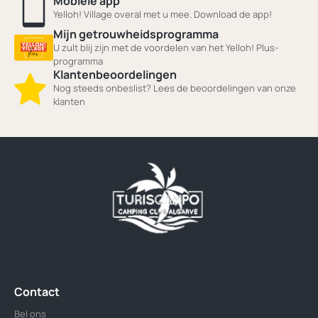
Mobiele app
Yelloh! Village overal met u mee. Download de app!
Mijn getrouwheidsprogramma
U zult blij zijn met de voordelen van het Yelloh! Plus-
programma
Klantenbeoordelingen
Nog steeds onbeslist? Lees de beoordelingen van onze
klanten
Contact
Bel ons