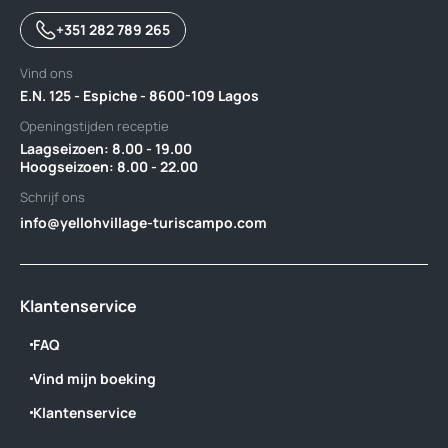
+351 282 789 265
Vind ons
E.N. 125 - Espiche - 8600-109 Lagos
Openingstijden receptie
Laagseizoen: 8.00 - 19.00‎ ‎ ‎ ‎ ‎ ‎ ‎ ‎ ‎ ‎ ‎ ‎ ‎ ‎ ‎ ‎ ‎ ‎ ‎ ‎ ‎ ‎ ‎ ‎ ‎ ‎ ‎ ‎ ‎ ‎ ‎ ‎ ‎ ‎ ‎ ‎ ‎ ‎ ‎ ‎ ‎ ‎ ‎ ‎ ‎ ‎ ‎ ‎ ‎ ‎ ‎ ‎ ‎ ‎ ‎ ‎ ‎ ‎ ‎ ‎ ‎ ‎ ‎ ‎ ‎ ‎ ‎ ‎
Hoogseizoen: 8.00 - 22.00
Schrijf ons
info@yellohvillage-turiscampo.com
Klantenservice
FAQ
Vind mijn boeking
Klantenservice